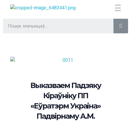
Трыбунал
ВІЛЬНА БІЛОРУСЬ
Выказваем Падзяку
Кіраўніку ПП
«Еўратэрм Украіна»
Падвірнаму А.М.