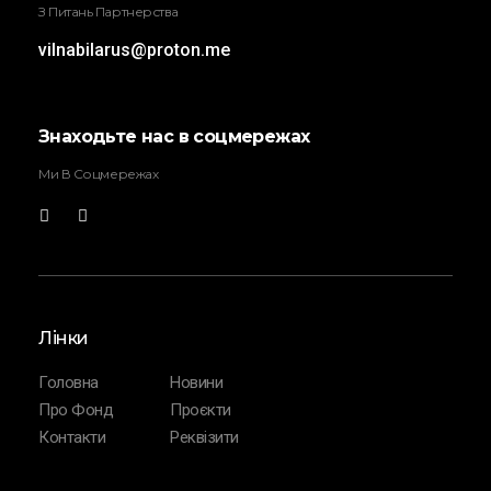
З Питань Партнерства
vilnabilarus@proton.me
Знаходьте нас в соцмережах
Ми В Соцмережах
Лінки
Головна
Новини
Про Фонд
Проєкти
Контакти
Реквізити