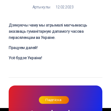
Артыкулы
12.02.2023
Дзякуючы чаму мы атрымалі магчымасць
аказваць гуманітарную дапамогу часова
перасяленцам ва Украіне.
Працуем далей!
Усё будзе Украіна!
Падпіска