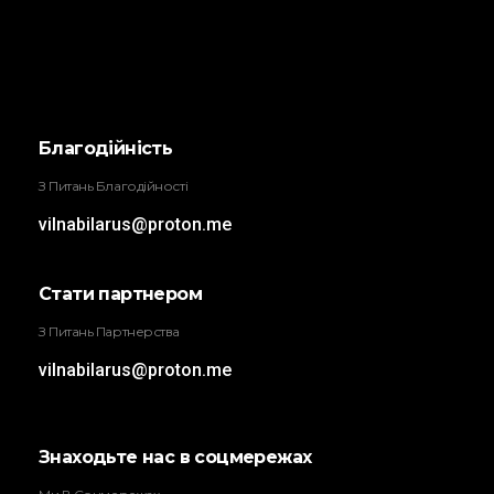
Трыбунал
ВІЛЬНА БІЛОРУСЬ
Благодійність
З Питань Благодійності
vilnabilarus@proton.me
Стати партнером
З Питань Партнерства
vilnabilarus@proton.me
Знаходьте нас в соцмережах