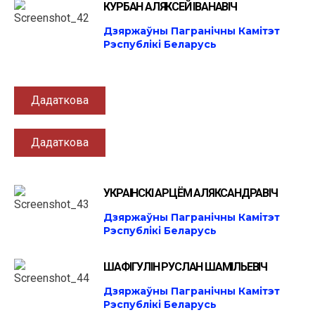
КУРБАН АЛЯКСЕЙ ІВАНАВІЧ
Дзяржаўны Пагранічны Камітэт
Рэспублікі Беларусь
Дадаткова
Дадаткова
УКРАІНСКІ АРЦЁМ АЛЯКСАНДРАВІЧ
Дзяржаўны Пагранічны Камітэт
Рэспублікі Беларусь
ШАФІГУЛІН РУСЛАН ШАМІЛЬЕВІЧ
Дзяржаўны Пагранічны Камітэт
Рэспублікі Беларусь