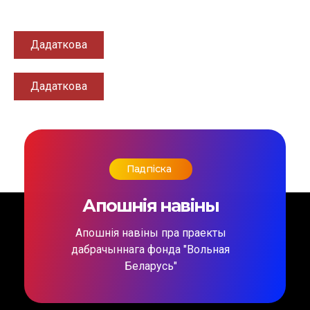
Дадаткова
Дадаткова
Падпіска
Апошнія навіны
Апошнія навіны пра праекты
дабрачыннага фонда "Вольная
Беларусь"