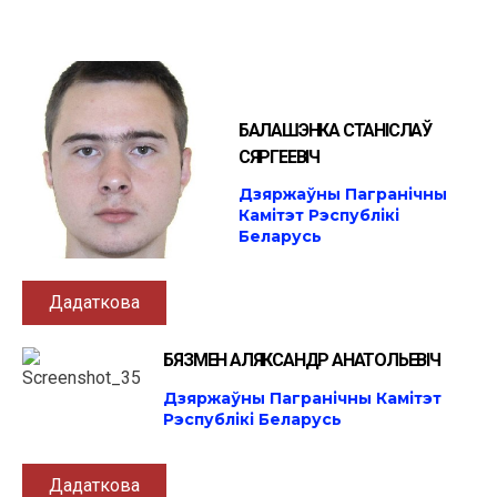
БАЛАШЭНКА СТАНІСЛАЎ
СЯРГЕЕВІЧ
Дзяржаўны Пагранічны
Камітэт Рэспублікі
Беларусь
Дадаткова
БЯЗМЕН АЛЯКСАНДР АНАТОЛЬЕВІЧ
Дзяржаўны Пагранічны Камітэт
Рэспублікі Беларусь
Дадаткова