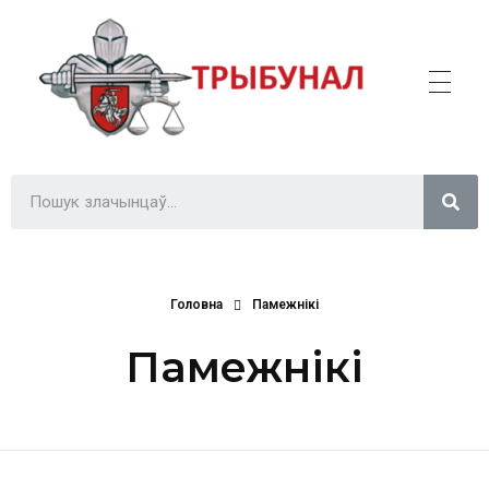
Трыбунал
ВІЛЬНА БІЛОРУСЬ
Головна
Памежнікі
Памежнікі