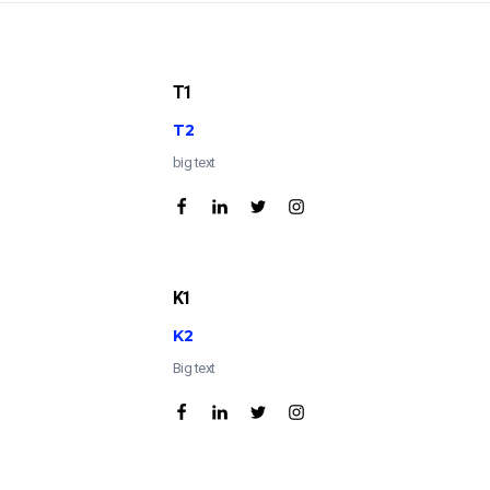
T1
T2
big text
K1
K2
Big text