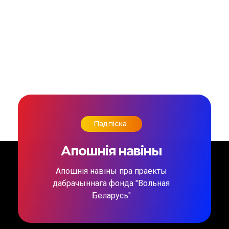
Падпіска
Апошнія навіны
Апошнія навіны пра праекты
дабрачыннага фонда "Вольная
Беларусь"