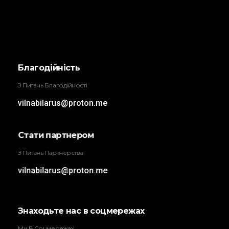
Трыбунал
ВІЛЬНА БІЛОРУСЬ
Благодійність
З Питань Благодійності
vilnabilarus@proton.me
Стати партнером
З Питань Партнерства
vilnabilarus@proton.me
Знаходьте нас в соцмережах
Ми В Соцмережах