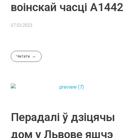
воінскай часці А1442
07.03.2023
Читати
Перадалі ў дзіцячы
дом у Львове яшчэ