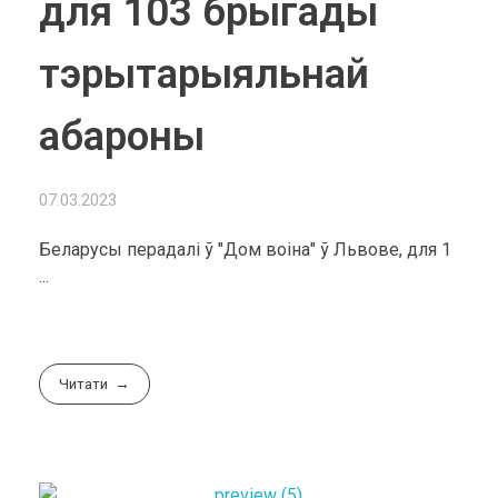
для 103 брыгады
тэрытарыяльнай
абароны
07.03.2023
Беларусы перадалі ў "Дом воіна" ў Львове, для 1
...
Читати