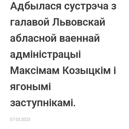
Адбылася сустрэча з
галавой Львовскай
абласной ваеннай
адміністрацыі
Максімам Козыцкім і
ягонымі
заступнікамі.
07.03.2023