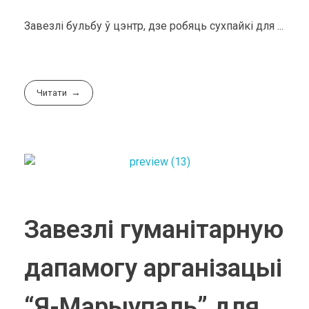
Завезлі бульбу ў цэнтр, дзе робяць сухпайкі для ...
Читати
Завезлі гуманітарную
дапамогу арганізацыі
“Я-Марыупаль” для