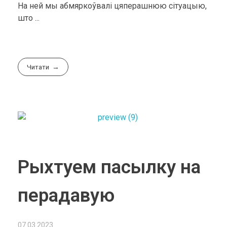
На ней мы абмяркоўвалі цяперашнюю сітуацыю,
што ...
Читати
Рыхтуем пасылку на
перадавую
07.03.2023