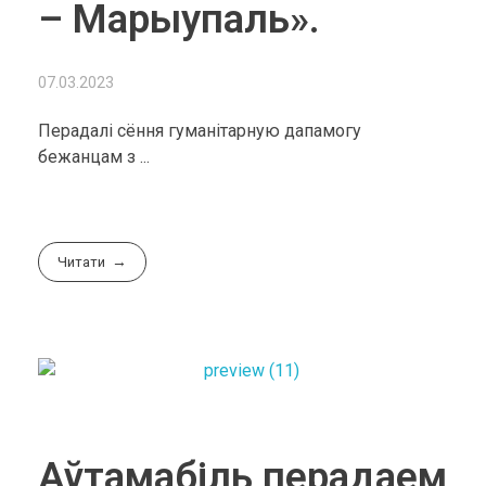
– Марыупаль».
07.03.2023
Перадалі сёння гуманітарную дапамогу
бежанцам з ...
Читати
Аўтамабіль перадаем