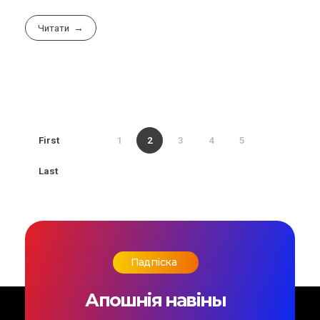
Читати
First
1
2
3
4
5
Last
Падпіска
Апошнія навіны