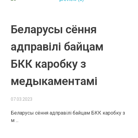
Беларусы сёння
адправілі байцам
БКК каробку з
медыкаментамі
07.03.2023
Беларусы сёння адправілі байцам БКК каробку з
м ...