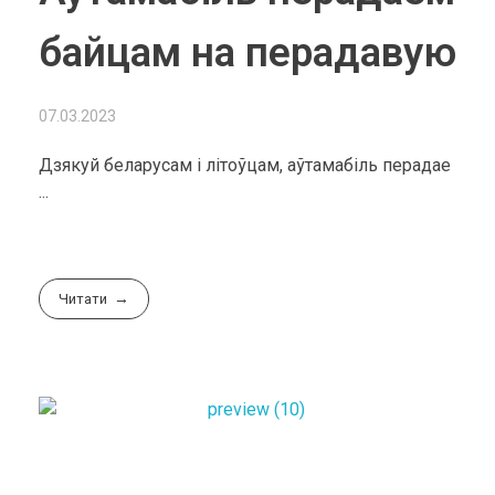
байцам на перадавую
07.03.2023
Дзякуй беларусам і літоўцам, аўтамабіль перадае
...
Читати