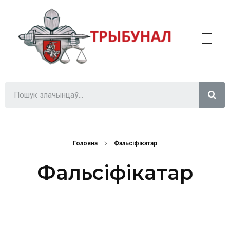
Трыбунал
ВІЛЬНА БІЛОРУСЬ
Головна
Фальсіфікатар
Фальсіфікатар