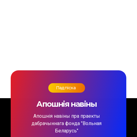
Падпіска
Апошнія навіны
Апошнія навіны пра праекты
дабрачыннага фонда "Вольная
Беларусь"