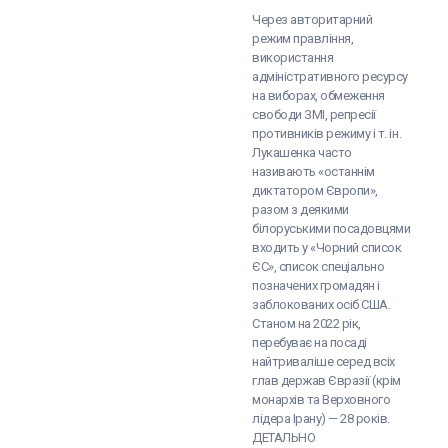
Через авторитарний
режим правління,
використання
адміністративного ресурсу
на виборах, обмеження
свободи ЗМІ, репресії
противників режиму і т. ін.
Лукашенка часто
називають «останнім
диктатором Європи»,
разом з деякими
білоруськими посадовцями
входить у «Чорний список
ЄС», список спеціально
позначених громадян і
заблокованих осіб США.
Станом на 2022 рік,
перебуває на посаді
найтриваліше серед всіх
глав держав Євразії (крім
монархів та Верховного
лідера Ірану) — 28 років.
ДЕТАЛЬНО