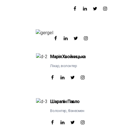
Марія Хвойницька
Лікар, волонтер
Шарапін Павло
Волонтер, бізнесмен