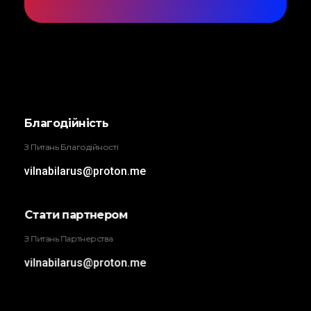
Трыбунал
ВІЛЬНА БІЛОРУСЬ
Благодійність
З Питань Благодійності
vilnabilarus@proton.me
Стати партнером
З Питань Партнерства
vilnabilarus@proton.me