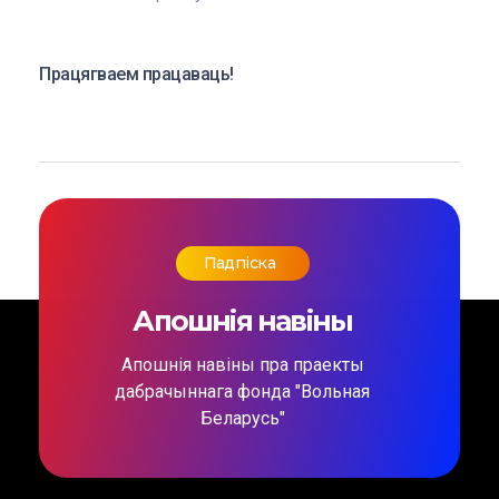
Працягваем працаваць!
Падпіска
Апошнія навіны
Апошнія навіны пра праекты
дабрачыннага фонда "Вольная
Беларусь"