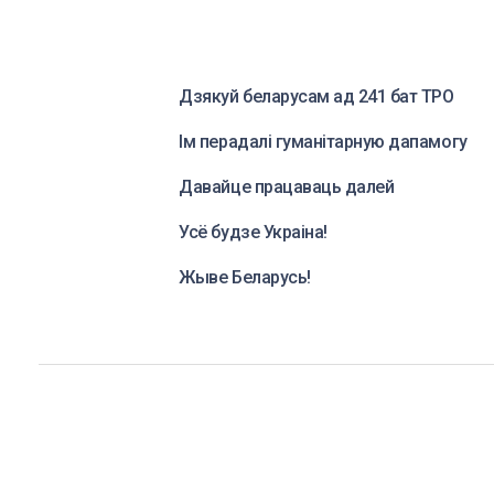
Дзякуй беларусам ад 241 бат ТРО
Ім перадалі гуманітарную дапамогу
Давайце працаваць далей
Усё будзе Украіна!
Жыве Беларусь!
Падпіска
Апошнія навіны